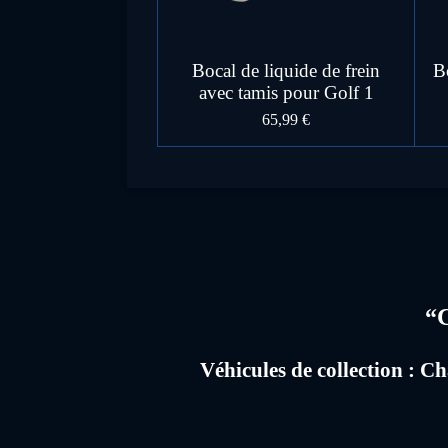
Bocal de liquide de frein
B
avec tamis pour Golf 1
65,99 €
É
v
a
l
u
“C
a
t
Véhicules de collection : Ch
i
o
n
: