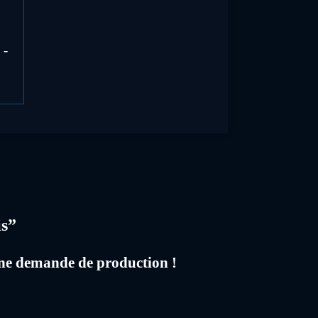
 -
7
is”
d'une demande de production !