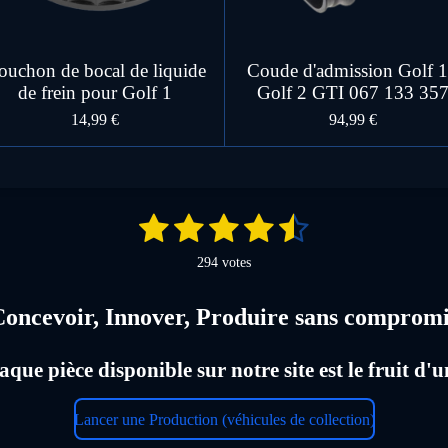
ouchon de bocal de liquide
Coude d'admission Golf 1
de frein pour Golf 1
Golf 2 GTI 067 133 35
14,99 €
94,99 €
1
2
3
4
5
E
n
é
é
é
é
é
v
294 votes
o
t
t
t
t
t
y
e
oncevoir, Innover, Produire sans comprom
o
o
o
o
o
r
l
i
i
i
i
i
'
é
aque pièce disponible sur notre site est le fruit 
l
l
l
l
l
v
a
e
e
e
e
e
l
Lancer une Production (véhicules de collection)
u
a