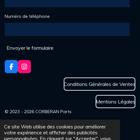
Numéro de téléphone
Envoyer le formulaire
F
I
a
n
c
s
Conditions Générales de Ventes
e
t
b
a
o
g
Mentions Légales
o
r
k
a
© 2023 - 2026 CORBERAN Parts
m
Ce site Web utilise des cookies pour améliorer
votre expérience et afficher des publicités
personnalisées. En cliquant sur "Accepter", vous