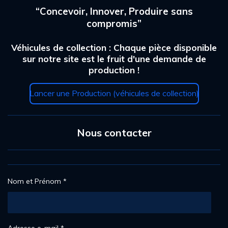
t
t
t
t
t
y
“Concevoir, Innover, Produire sans
u
e
o
o
o
o
o
r
a
compromis”
i
i
i
i
i
l
t
'
i
l
l
l
l
l
Véhicules de collection : Chaque pièce disponible
é
o
v
sur notre site est le fruit d'une demande de
e
e
e
e
e
a
n
production !
l
s
s
s
s
:
u
4
Lancer une Production (véhicules de collection)
a
.
t
2
i
o
6
n
Nous contacter
5
3
0
6
1
Nom et Prénom *
2
2
4
4
Adresse e-mail *