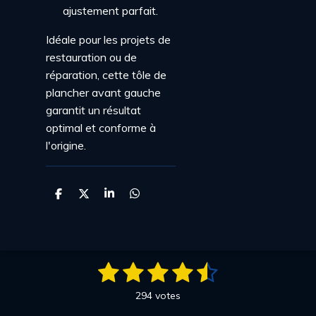
ajustement parfait.
Idéale pour les projets de
restauration ou de
réparation, cette tôle de
plancher avant gauche
garantit un résultat
optimal et conforme à
l'origine.
P
P
P
P
a
a
a
a
r
r
r
r
t
t
t
t
a
a
a
a
g
g
g
g
1
2
3
4
5
e
e
e
e
E
É
r
r
r
r
n
v
é
é
é
é
é
v
294 votes
a
o
l