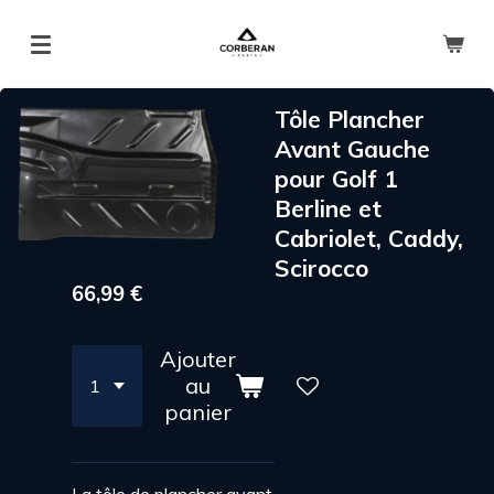
Passer
au
contenu
principal
Tôle Plancher
Avant Gauche
pour Golf 1
Berline et
Cabriolet, Caddy,
Scirocco
66,99 €
Ajouter
au
panier