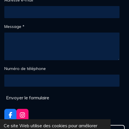
9
é
t
o
Message *
i
l
e
s
Numéro de téléphone
Envoyer le formulaire
F
I
a
n
Ce site Web utilise des cookies pour améliorer
c
s