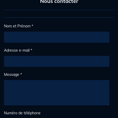
Nous contacter
o
6
n
1
0
1
6
Nom et Prénom *
9
4
9
1
Adresse e-mail *
5
2
5
é
Message *
t
o
i
l
e
s
Numéro de téléphone