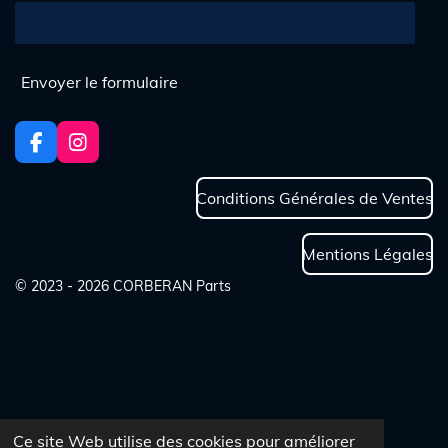
Envoyer le formulaire
F
I
a
n
c
s
Conditions Générales de Ventes
e
t
b
a
o
g
Mentions Légales
o
r
k
a
© 2023 - 2026 CORBERAN Parts
m
Ce site Web utilise des cookies pour améliorer