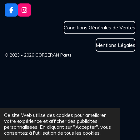
F
I
a
n
c
s
Conditions Générales de Ventes
e
t
b
a
o
g
Mentions Légales
o
r
k
a
© 2023 - 2026 CORBERAN Parts
m
Ce site Web utilise des cookies pour améliorer
votre expérience et afficher des publicités
personnalisées. En cliquant sur "Accepter", vous
consentez à l'utilisation de tous les cookies.