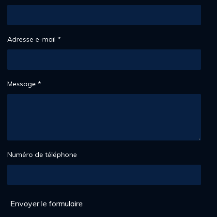
2
2
4
4
Adresse e-mail *
9
é
t
o
Message *
i
l
e
s
Numéro de téléphone
Envoyer le formulaire