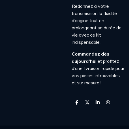
Redonnez à votre
transmission la fluidité
d’origine tout en
prolongeant sa durée de
vie avec ce kit
indispensable.
Commandez dès
aujourd'hui
et profitez
d’une livraison rapide pour
vos pièces introuvables
et sur mesure !
P
P
P
P
a
a
a
a
r
r
r
r
t
t
t
t
a
a
a
a
g
g
g
g