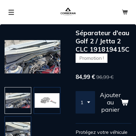
Passer
au
contenu
principal
Séparateur d'eau
Golf 2 / Jetta 2
CLC 191819415C
Promotion !
84,99 €
96,99 €
Ajouter
au
panier
Protégez votre véhicule