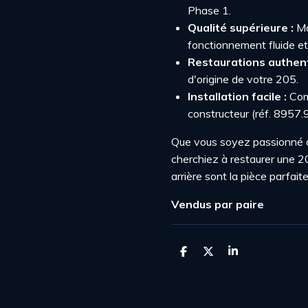
Phase 1.
Qualité supérieure :
Ma
fonctionnement fluide et 
Restaurations authent
d'origine de votre 205.
Installation facile :
Comp
constructeur (réf. 8957.9
Que vous soyez passionné d
cherchiez à restaurer une 2
arrière sont la pièce parfait
Vendus par paire
P
P
P
a
a
a
r
r
r
t
t
t
a
a
a