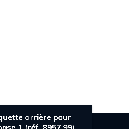
Contact
quette arrière pour
ase 1 (réf. 8957.99)