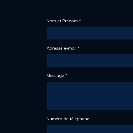
1
2
2
Nom et Prénom *
4
4
9
é
Adresse e-mail *
t
o
i
l
Message *
e
s
Numéro de téléphone