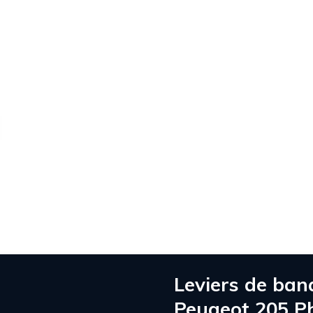
ctions
Pôles de production
Espace Partenaire
Leviers de ban
Peugeot 205 Ph