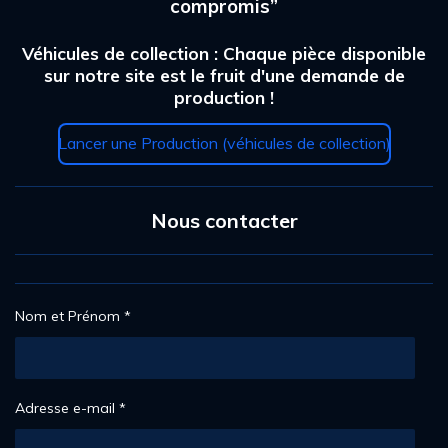
a
compromis”
i
i
i
i
i
l
t
'
i
l
l
l
l
l
Véhicules de collection : Chaque pièce disponible
é
o
v
sur notre site est le fruit d'une demande de
e
e
e
e
e
a
n
production !
l
s
s
s
s
:
u
4
Lancer une Production (véhicules de collection)
a
.
t
2
i
o
6
n
Nous contacter
5
3
0
6
1
Nom et Prénom *
2
2
4
4
Adresse e-mail *
9
é