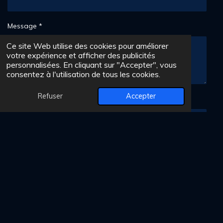
t
o
Message *
i
l
Ce site Web utilise des cookies pour améliorer
e
votre expérience et afficher des publicités
s
personnalisées. En cliquant sur "Accepter", vous
consentez à l'utilisation de tous les cookies.
Refuser
Accepter
Numéro de téléphone
Envoyer le formulaire
F
I
a
n
c
s
Conditions Générales de Ventes
e
t
b
a