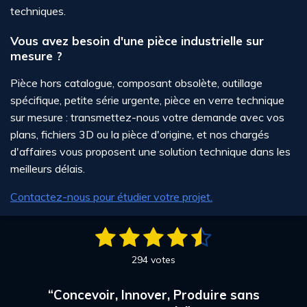
techniques.
Vous avez besoin d'une pièce industrielle sur
mesure ?
Pièce hors catalogue, composant obsolète, outillage
spécifique, petite série urgente, pièce en verre technique
sur mesure : transmettez-nous votre demande avec vos
plans, fichiers 3D ou la pièce d'origine, et nos chargés
d'affaires vous proposent une solution technique dans les
meilleurs délais.
Contactez-nous pour étudier votre projet.
1
2
3
4
5
E
É
n
v
é
é
é
é
é
v
294 votes
a
o
t
t
t
t
t
l
y
“Concevoir, Innover, Produire sans
u
e
o
o
o
o
o
r