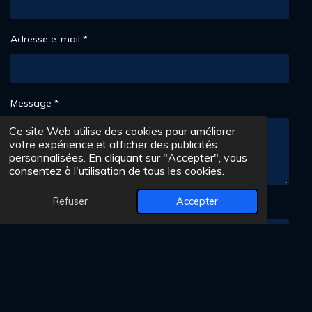
2
4
4
Adresse e-mail *
9
é
t
o
Message *
i
l
Ce site Web utilise des cookies pour améliorer
e
votre expérience et afficher des publicités
s
personnalisées. En cliquant sur "Accepter", vous
consentez à l'utilisation de tous les cookies.
Refuser
Accepter
Numéro de téléphone
Envoyer le formulaire