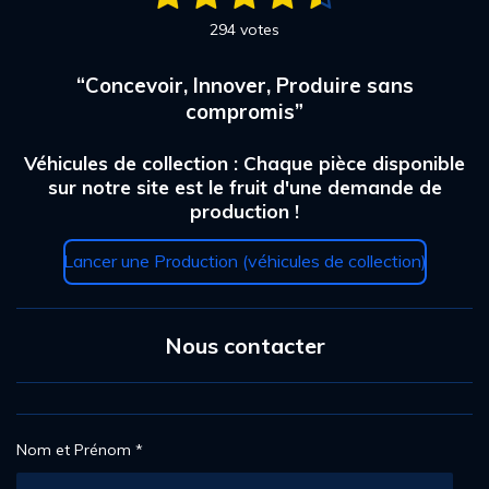
n
v
é
é
é
é
é
v
294 votes
a
o
t
t
t
t
t
l
y
“Concevoir, Innover, Produire sans
u
e
o
o
o
o
o
r
a
compromis”
i
i
i
i
i
l
t
'
i
l
l
l
l
l
Véhicules de collection : Chaque pièce disponible
é
o
v
sur notre site est le fruit d'une demande de
e
e
e
e
e
a
n
production !
l
s
s
s
s
:
u
4
Lancer une Production (véhicules de collection)
a
.
t
2
i
o
6
n
Nous contacter
5
3
0
6
1
Nom et Prénom *
2