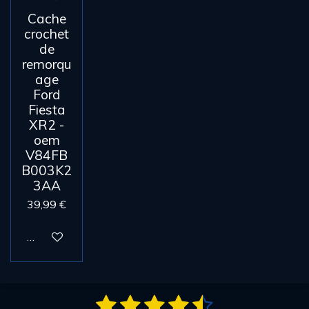
Cache
crochet
de
remorqu
age
Ford
Fiesta
XR2 -
oem
V84FB
B003K2
3AA
39,99 €
Ajouter au panier
1
2
3
4
5
E
É