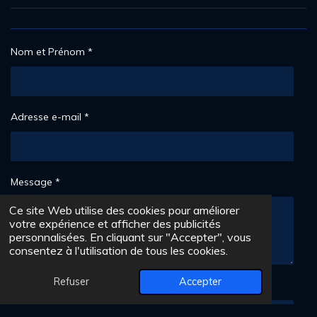
3
0
6
1
Nom et Prénom *
2
2
4
4
Adresse e-mail *
9
é
t
o
Message *
i
l
Ce site Web utilise des cookies pour améliorer
e
votre expérience et afficher des publicités
s
personnalisées. En cliquant sur "Accepter", vous
consentez à l'utilisation de tous les cookies.
Refuser
Accepter
Numéro de téléphone