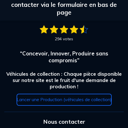
contacter via le formulaire en bas de
page
1
2
3
4
5
E
É
n
v
é
é
é
é
é
v
294 votes
a
o
t
t
t
t
t
l
y
“Concevoir, Innover, Produire sans
u
e
o
o
o
o
o
r
a
compromis”
i
i
i
i
i
l
t
'
i
l
l
l
l
l
Véhicules de collection : Chaque pièce disponible
é
o
v
sur notre site est le fruit d'une demande de
e
e
e
e
e
a
n
production !
l
s
s
s
s
:
u
4
Lancer une Production (véhicules de collection)
a
.
t
2
i
o
6
n
Nous contacter
5