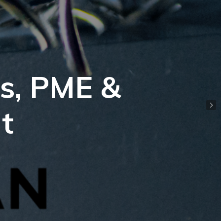
ps, PME &
t