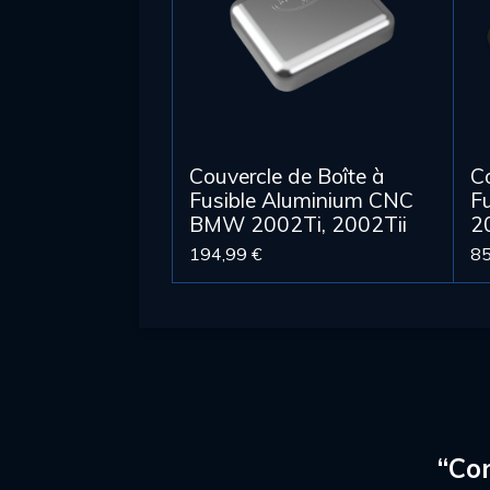
Couvercle de Boîte à
C
Fusible Aluminium CNC
F
BMW 2002Ti, 2002Tii
2
194,99 €
85
É
v
a
l
“Con
u
a