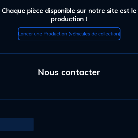
i
i
i
i
i
l
'
: Chaque pièce disponible sur notre site est 
l
l
l
l
l
é
production !
v
e
e
e
e
e
a
l
s
s
s
s
Lancer une Production (véhicules de collection)
u
a
t
i
o
n
Nous contacter