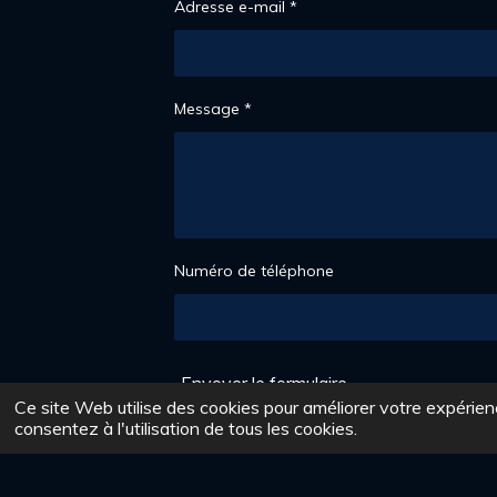
Adresse e-mail *
t
o
i
l
Message *
e
s
Numéro de téléphone
Envoyer le formulaire
Ce site Web utilise des cookies pour améliorer votre expérienc
consentez à l'utilisation de tous les cookies.
F
I
a
n